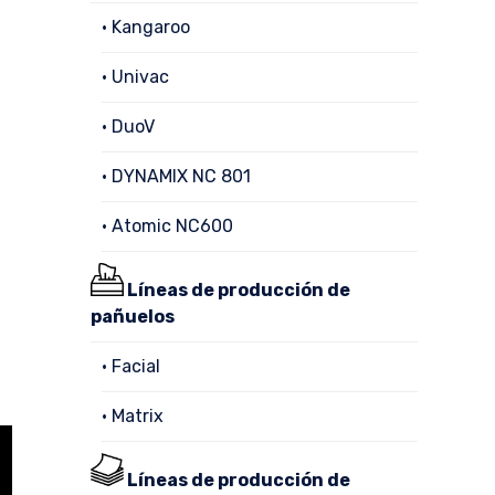
• Kangaroo
• Univac
• DuoV
• DYNAMIX NC 801
• Atomic NC600
Líneas de producción de
pañuelos
• Facial
• Matrix
Líneas de producción de