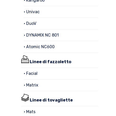
• Kangaroo
• Univac
• DuoV
• DYNAMIX NC 801
• Atomic NC600
Linee di fazzoletto
• Facial
• Matrix
Linee di tovagliette
• Mats