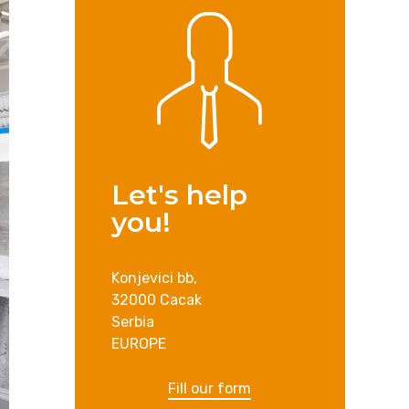
Let's help
you!
Konjevici bb,
32000 Cacak
Serbia
EUROPE
Fill our form