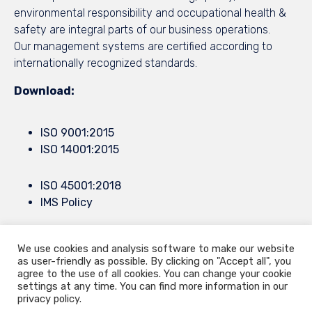
environmental responsibility and occupational health &
safety are integral parts of our business operations.
Our management systems are certified according to
internationally recognized standards.
Download:
ISO 9001:2015
ISO 14001:2015
ISO 45001:2018
IMS Policy
We use cookies and analysis software to make our website
© 2021
9.Septembar
by all rights reserved ∙
Privacy
∙
Terms of Use
∙
as user-friendly as possible. By clicking on "Accept all", you
Konjevici bb, Cacak, Serbia ∙ Europe Mail.
info@9septembar.com
∙
agree to the use of all cookies. You can change your cookie
settings at any time. You can find more information in our
Mail.
sales@9septembar.com
privacy policy.